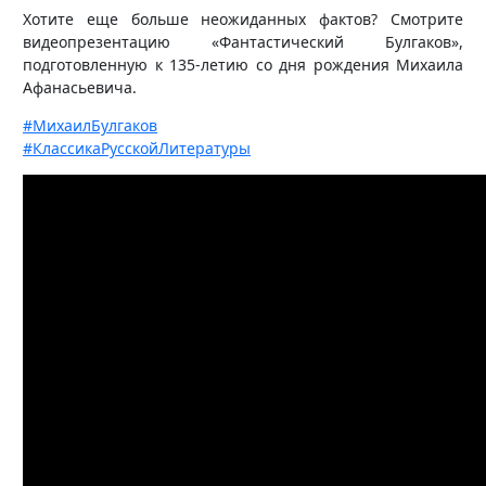
Хотите еще больше неожиданных фактов? Смотрите
видеопрезентацию «Фантастический Булгаков»,
подготовленную к 135-летию со дня рождения Михаила
Афанасьевича.
#МихаилБулгаков
#КлассикаРусскойЛитературы