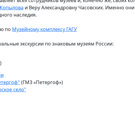
вляет всех сотрудников музеев и, конечно же, своих ко
 Копылова
и Веру Александровну Часовских. Именно они
дного наследия.
ию по
Музейному комплексу ГАГУ
уальные экскурсии по знаковым музеям России:
)
еи
етергоф"
(ГМЗ «Петергоф»)
рское село"