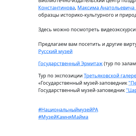
Библиотечно-издательский центр поздра
Константинова
,
Максима Анатольевича
образцы историко-культурного и приро
Здесь можно посмотреть видеоэкскурс
Предлагаем вам посетить и другие вирт
Русский музей
Государственный Эрмитаж
(тур по залам
Тур по экспозиции
Третьяковской галер
«Государственный музей-заповедник
"П
Государственный музей-заповедник
"Ца
#НациональныймузейРА
#МузейКамняМайма