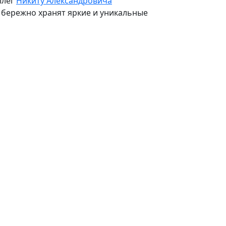
ллег
Никиту Александровича
 бережно хранят яркие и уникальные