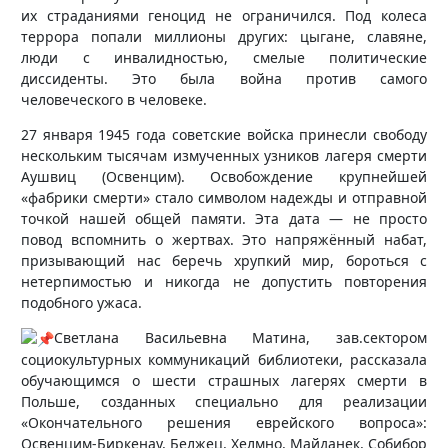
их страданиями геноцид не ограничился. Под колеса
террора попали миллионы других: цыгане, славяне,
люди с инвалидностью, смелые политические
диссиденты. Это была война против самого
человеческого в человеке.
27 января 1945 года советские войска принесли свободу
нескольким тысячам измученных узников лагеря смерти
Аушвиц (Освенцим). Освобождение крупнейшей
«фабрики смерти» стало символом надежды и отправной
точкой нашей общей памяти. Эта дата — не просто
повод вспомнить о жертвах. Это напряжённый набат,
призывающий нас беречь хрупкий мир, бороться с
нетерпимостью и никогда не допустить повторения
подобного ужаса.
Светлана Васильевна Матина, зав.сектором
социокультурных коммуникаций библиотеки, рассказала
обучающимся о шести страшных лагерях смерти в
Польше, созданных специально для реализации
«Окончательного решения еврейского вопроса»:
Освенцим-Биркенау, Белжец, Хелмно, Майданек, Собибор