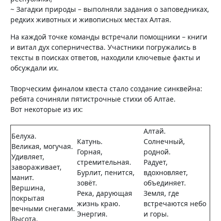
~ Загадки природы – выполняли задания о заповедниках,
редких животных и живописных местах Алтая.
На каждой точке команды встречали помощники – книги
и витал дух соперничества. Участники погружались в
тексты в поисках ответов, находили ключевые факты и
обсуждали их.
Творческим финалом квеста стало создание синквейна:
ребята сочиняли пятистрочные стихи об Алтае.
Вот некоторые из их:
Алтай.
Белуха.
Катунь.
Солнечный,
Великая, могучая.
Горная,
родной.
Удивляет,
стремительная.
Радует,
завораживает,
Бурлит, пенится,
вдохновляет,
манит.
зовёт.
объединяет.
Вершина,
Река, дарующая
Земля, где
покрытая
жизнь краю.
встречаются небо
вечными снегами.
Энергия.
и горы.
Высота.