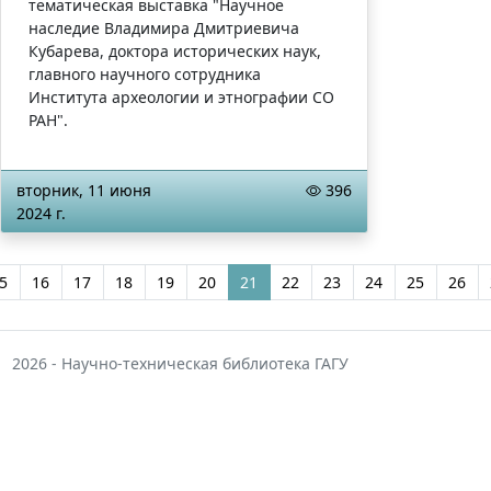
тематическая выставка "Научное
наследие Владимира Дмитриевича
Кубарева, доктора исторических наук,
главного научного сотрудника
Института археологии и этнографии СО
РАН".
вторник, 11 июня
396
2024 г.
5
16
17
18
19
20
21
22
23
24
25
26
2026 - Научно-техническая библиотека ГАГУ