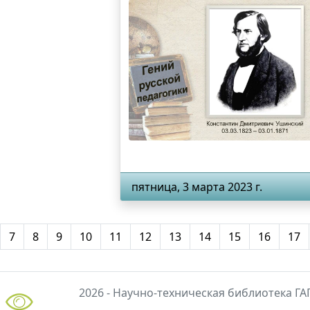
пятница, 3 марта 2023 г.
7
8
9
10
11
12
13
14
15
16
17
2026 - Научно-техническая библиотека ГА